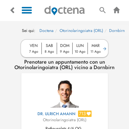
Sei qui:
Doctena
Otorinolaringoiatra (ORL)
Dornbirn
VEN
SAB
DOM
LUN
MAR
7 Ago
8 Ago
9 Ago
10 Ago
11 Ago
Prenotare un appuntamento con un
Otorinolaringoiatra (ORL) vicino a Dornbirn
713
DR. ULRICH AMANN
Otorinolaringoiatra (ORL)
Rathausplatz 4/6 OG.,