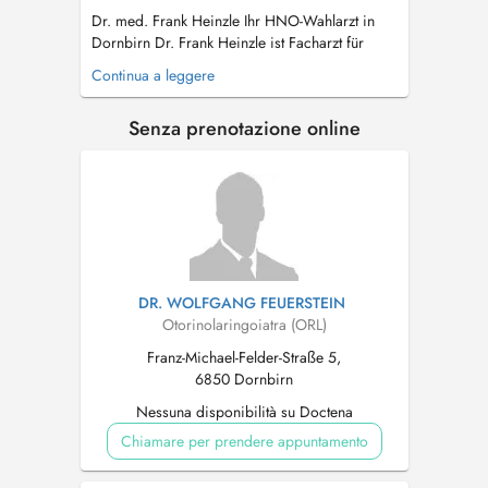
Dr. med. Frank Heinzle Ihr HNO-Wahlarzt in
Dornbirn Dr. Frank Heinzle ist Facharzt für
Hals-, Nasen- und Ohrenheilkunde sowie Kopf-
Continua a leggere
und Halschirurgie mit Spezialisierung in
Allergologie und zertifiziert in Sonographie der
Senza prenotazione online
Kopf-/Halsregion. In seiner modernen
Wahlarztpraxis im Herzen von Dornbirn b...
DR. WOLFGANG FEUERSTEIN
Otorinolaringoiatra (ORL)
Franz-Michael-Felder-Straße 5,
6850 Dornbirn
Nessuna disponibilità su Doctena
Chiamare per prendere appuntamento