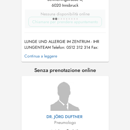
6020 Innsbruck
Nessuna disponibilità online
Chiamare per prendere appuntamento
LUNGE UND ALLERGIE IM ZENTRUM - IHR
LUNGENTEAM Telefon: 0512 312 314 Fax:
0512 312 314 316 Mail:
praxis@lungenteam.at
Continua a leggere
Wo Sie uns jetzt neu finden: LUNGE UND
ALLERGIE IM ZENTRUM - SMS4
Senza prenotazione online
Schmerlingstrasse 4 6020 Innsbruck Österreich
Es ist mir wichtig, dass für unser Gespräch...
DR. JÖRG DUFTNER
Pneumologo