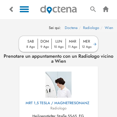
Sei qui:
Doctena
Radiologo
Wien
SAB
DOM
LUN
MAR
MER
8 Ago
9 Ago
10 Ago
11 Ago
12 Ago
Prenotare un appuntamento con un Radiologo vicino
a Wien
MRT 1,5 TESLA / MAGNETRESONANZ
Radiologo
Heiligenstädter Straße 55-65, EG,