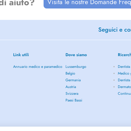
di aiuto?
Visita le nostre Domande Freq
Seguici e con
Link utili
Dove siamo
Ricerc
Annuario medico e paramedico
Lussemburgo
Dentista
Belgio
Medico 
Germania
Dentista
Austria
Dermato
Svizzera
Continu
Paesi Bassi