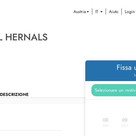
Austria
IT
Aiuto
Login
TL HERNALS
Fissa
I
DESCRIZIONE
08
09
sab
dom