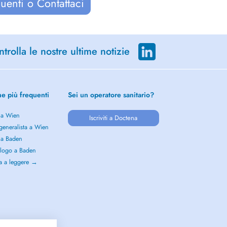
uenti o Contattaci
trolla le nostre ultime notizie
he più frequenti
Sei un operatore sanitario?
 a Wien
Iscriviti a Doctena
generalista a Wien
 a Baden
logo a Baden
a a leggere →