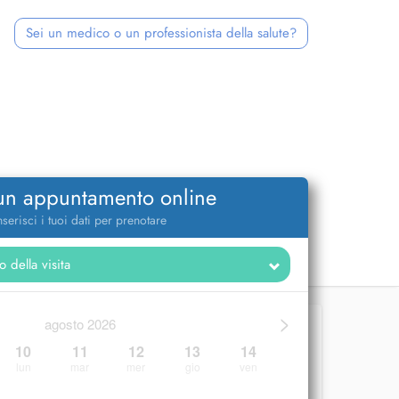
Sei un medico o un professionista della salute?
 un appuntamento online
nserisci i tuoi dati per prenotare
>
agosto 2026
10
11
12
13
14
lun
mar
mer
gio
ven