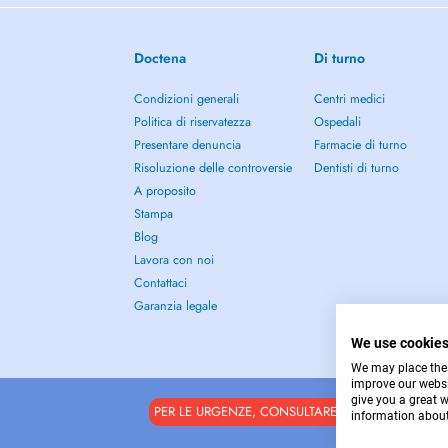
Doctena
Di turno
Condizioni generali
Centri medici
Politica di riservatezza
Ospedali
Presentare denuncia
Farmacie di turno
Risoluzione delle controversie
Dentisti di turno
A proposito
Stampa
Blog
Lavora con noi
Contattaci
Garanzia legale
We use cookie
We may place these
improve our websi
give you a great 
PER LE URGENZE, CONSULTARE : 112
information about