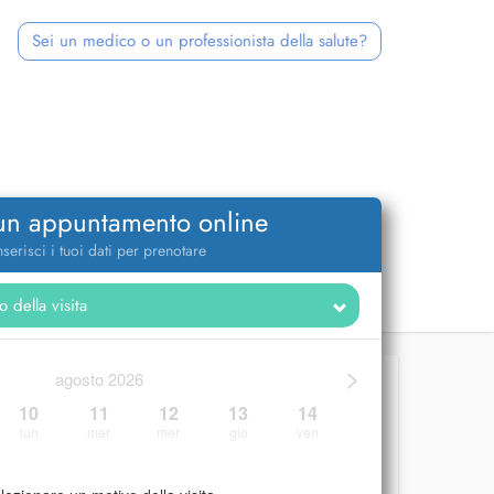
Sei un medico o un professionista della salute?
 un appuntamento online
nserisci i tuoi dati per prenotare
>
agosto 2026
10
11
12
13
14
lun
mar
mer
gio
ven