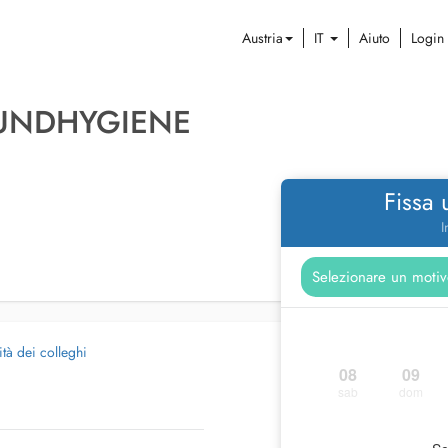
Austria
IT
Aiuto
Login
MUNDHYGIENE
Fissa
I
ità dei colleghi
08
09
sab
dom