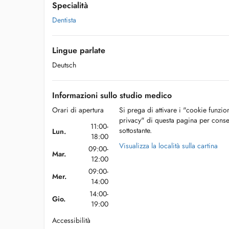
Specialità
Dentista
Lingue parlate
Deutsch
Informazioni sullo studio medico
Orari di apertura
Si prega di attivare i "cookie funzio
privacy" di questa pagina per conse
11:00-
sottostante.
Lun.
18:00
Visualizza la località sulla cartina
09:00-
Mar.
12:00
09:00-
Mer.
14:00
14:00-
Gio.
19:00
Accessibilità