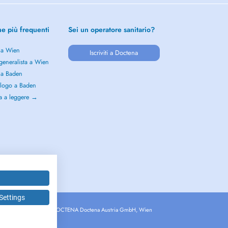
he più frequenti
Sei un operatore sanitario?
 a Wien
Iscriviti a Doctena
generalista a Wien
 a Baden
logo a Baden
a a leggere →
Settings
Copyright © 2026 - DOCTENA Doctena Austria GmbH, Wien