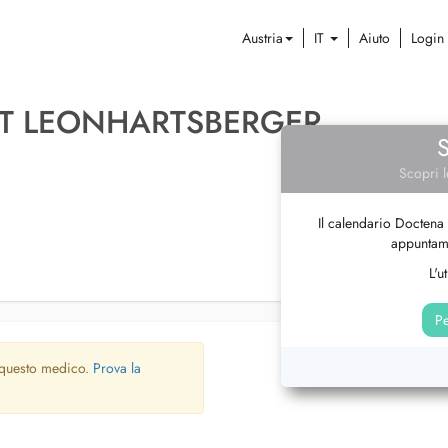
Austria
IT
Aiuto
Login
UT LEONHARTSBERGER
Scopri l
Il calendario Doctena 
appuntame
L'u
Pe
 questo medico.
Prova la