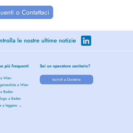
uenti o Contattaci
trolla le nostre ultime notizie
he più frequenti
Sei un operatore sanitario?
 a Wien
Iscriviti a Doctena
generalista a Wien
 a Baden
logo a Baden
a a leggere →