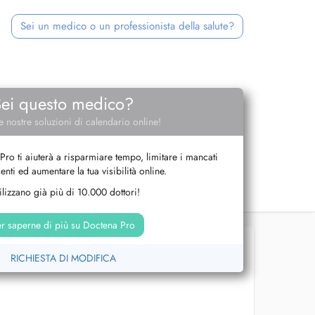
Sei un medico o un professionista della salute?
Sei questo medico?
e nostre soluzioni di calendario online!
Pro ti aiuterà a risparmiare tempo, limitare i mancati
nti ed aumentare la tua visibilità online.
tilizzano già più di 10.000 dottori!
r saperne di più su Doctena Pro
RICHIESTA DI MODIFICA