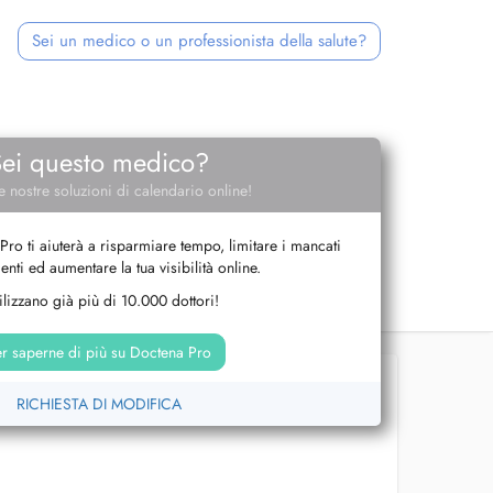
Sei un medico o un professionista della salute?
Sei questo medico?
e nostre soluzioni di calendario online!
Pro ti aiuterà a risparmiare tempo, limitare i mancati
nti ed aumentare la tua visibilità online.
tilizzano già più di 10.000 dottori!
r saperne di più su Doctena Pro
RICHIESTA DI MODIFICA