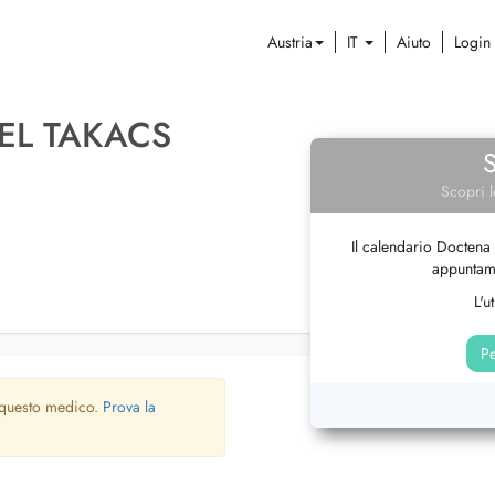
Austria
IT
Aiuto
Login
EL TAKACS
Scopri l
Il calendario Doctena 
appuntame
L'u
Pe
 questo medico.
Prova la