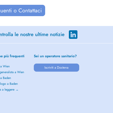
uenti o Contattaci
trolla le nostre ultime notizie
he più frequenti
Sei un operatore sanitario?
 a Wien
Iscriviti a Doctena
generalista a Wien
 a Baden
logo a Baden
a a leggere →