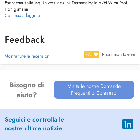
Facharztausbildung Universitätsklink Dermatologie AKH Wien Prof.
Hönigsmann
2006-2012 Oberarzt am Landesklinikum Wiener Neustadt Abteilung
Continua a leggere
für Dermatologie,
Leitung der Spezialambulanz für Psoriasis und Biologika, Leitung der
Spezialambulanz für Lasertherapie und Lichttherapie.
Feedback
Seit Juli 2012 Facharzt an der Rudolfsstiftung Wien
Mitglied der österr. Gesellschaft für Dermatology
773
Raccomandazioni
Mostra tutte le recensioni
Spezialgebiete:
Photodynamische Therapie
Behandlung von Imun Dermatosen
Flächentherapie für Vorstufen von Hauptkrems
Bisogno di
Operative Dermatologie
Visita le nostre Domande
Imun-Dermatologie
Frequenti o Contattaci
aiuto?
Lasertherapie
Hautkrebsvorsorge, und -behandlung
Seguici e controlla le
nostre ultime notizie