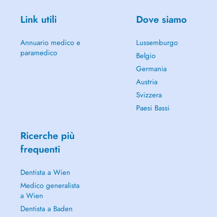
Mein spezielles Interesse besteht des Weiteren an der Abklärung von
Link utili
Dove siamo
suspekten Krebsabstrichbefunden mittels Kolposkopie und ev. Biopsie.
Durch meine langjährige Mitarbeit in der Kolposkopiesprechstunde
des Universitätsspital Zürich konnte ich hierbei reichlich Erfahrung
Annuario medico e
Lussemburgo
sammeln.
paramedico
Belgio
Germania
Austria
Svizzera
Paesi Bassi
Ricerche più
frequenti
Dentista a Wien
Medico generalista
a Wien
Dentista a Baden