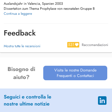
Auslandsjahr in Valencia, Spanien 2003
Dissertation zum Thema Prophylaxe von neonatalen Gruppe B
Streptokokken Infektionen
Continua a leggere
Ausbildung zum Facharzt für Gynäkologie und Geburtshilfe 2006-2014
Universitätsfrauenklinik Heidelberg 2006-2009
Feedback
Spital Wetzikon, Schweiz 2009-2010
Universitätsspital Zürich 2010-2014
Brustzentrum Zürich, PD Dr. Rageth 2013
531
Raccomandazioni
Mostra tutte le recensioni
Oberärztliche Tätigkeit
Kantonsspital Frauenfeld, Brustzentrum Thurgau 2014-2016
SMZ-Ost, Donauspital seit 2016
Bisogno di
Wissenschaftliche Tätigkeit:
Visita le nostre Domande
Frequenti o Contattaci
aiuto?
5 Publikationen in medizinisch-wissenschaftlichen Zeitschriften, 25
Kongressbeiträge
Spezialisierungen:
Seguici e controlla le
nostre ultime notizie
Geburtshilfe