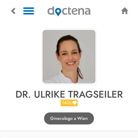
DR. ULRIKE TRAGSEILER
1416
Ginecologo a Wien