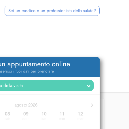
Sei un medico o un professionista della salute?
 un appuntamento online
nserisci i tuoi dati per prenotare
>
agosto 2026
08
09
10
11
12
sab
dom
lun
mar
mer