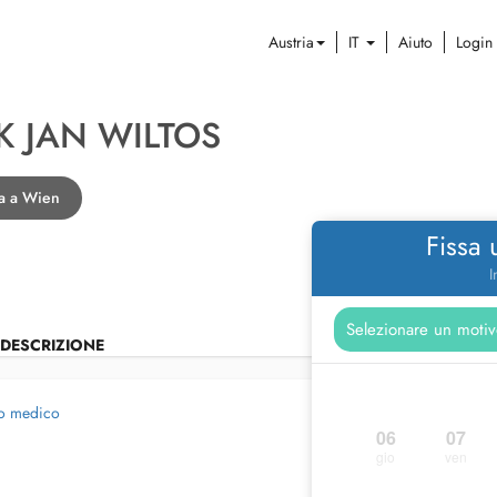
Austria
IT
Aiuto
Login
K JAN WILTOS
-a a Wien
Fissa
I
DESCRIZIONE
io medico
06
07
gio
ven