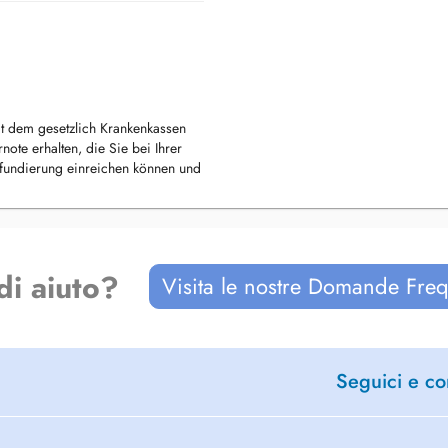
mit dem gesetzlich Krankenkassen
ote erhalten, die Sie bei Ihrer
fundierung einreichen können und
e Kosten für die Routinekontrolle
t 80 Euro. Die gesetzlichen
zw 40 Euro.
di aiuto?
Visita le nostre Domande Freq
nischen Leistungen an:
Seguici e con