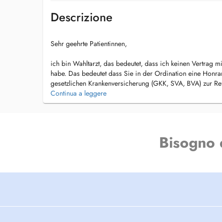
Descrizione
Sehr geehrte Patientinnen,
ich bin Wahltarzt, das bedeutet, dass ich keinen Vertrag 
habe. Das bedeutet dass Sie in der Ordination eine Honrarn
gesetzlichen Krankenversicherung (GKK, SVA, BVA) zur Re
danach selbstverständlich auch Ihrer Privatversicherung. Di
Continua a leggere
betragen 110 Euro, die Mutter-Kindpass Untersuchung koste
Krankenkassen refundieren davon ca die Hälfte, also 50 b
Krankenkassen:
Wahlarzt für alle Kassen.
Bisogno 
Herr Dr. Wiltos bietet unter anderem die folgenden medizi
- Gynäkologie
- Routinekontrolle
- Mutter-Kind-Pass
- Operationen
- Kinderwunsch
- Verhütung