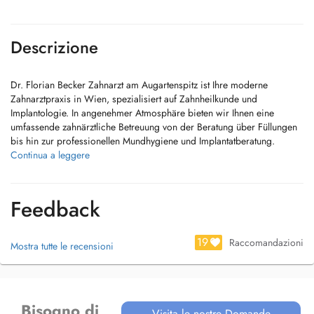
Descrizione
Dr. Florian Becker Zahnarzt am Augartenspitz ist Ihre moderne
Zahnarztpraxis in Wien, spezialisiert auf Zahnheilkunde und
Implantologie. In angenehmer Atmosphäre bieten wir Ihnen eine
umfassende zahnärztliche Betreuung von der Beratung über Füllungen
bis hin zur professionellen Mundhygiene und Implantatberatung.
Continua a leggere
Ob Zahnschmerzen, Kontrolltermine, Mundhygiene oder individuelle
Lösungen wie Schienenabdrücke bei uns stehen eine sorgfältige
Behandlung, persönliche Beratung und Ihr Wohlbefinden im
Feedback
Mittelpunkt. Auch Patientinnen und Patienten mit Angst vor dem
Zahnarzt sind bei uns bestens aufgehoben: Wir nehmen uns Zeit und
gehen einfühlsam auf Ihre Bedürfnisse ein.
19
Raccomandazioni
Mostra tutte le recensioni
Die Terminbuchung ist einfach und bequem online möglich. Dr.
Becker ist Wahlarzt, eine direkte Verrechnung erfolgt ausschließlich
mit SVS und KFA.
Bisogno di
Visita le nostre Domande