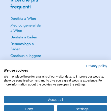
frequenti
Dentista a Wien
Medico generalista
a Wien
Dentista a Baden
Dermatologo a
Baden
Continua a leggere
→
Privacy policy
We use cookies
We may place these for analysis of our visitor data, to improve our website,
show personalised content and to give you a great website experience. For
more information about the cookies we use open the settings.
PER LE URGENZE, CONSULTARE : 112
Copyright © 2026 - DOCTENA Doctena Austria GmbH, Wien
Accept all
Deny
Settings
Fissa un appuntamento online