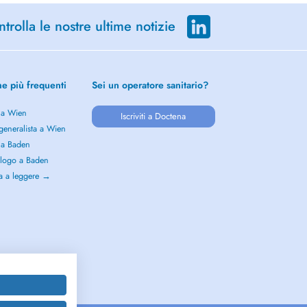
trolla le nostre ultime notizie
he più frequenti
Sei un operatore sanitario?
 a Wien
Iscriviti a Doctena
generalista a Wien
 a Baden
logo a Baden
a a leggere →