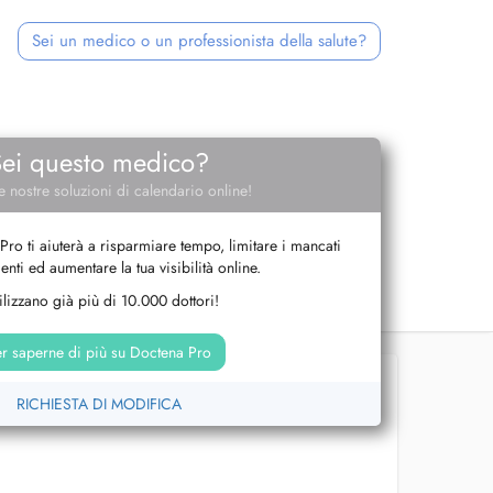
Sei un medico o un professionista della salute?
Sei questo medico?
e nostre soluzioni di calendario online!
Pro ti aiuterà a risparmiare tempo, limitare i mancati
nti ed aumentare la tua visibilità online.
tilizzano già più di 10.000 dottori!
r saperne di più su Doctena Pro
RICHIESTA DI MODIFICA