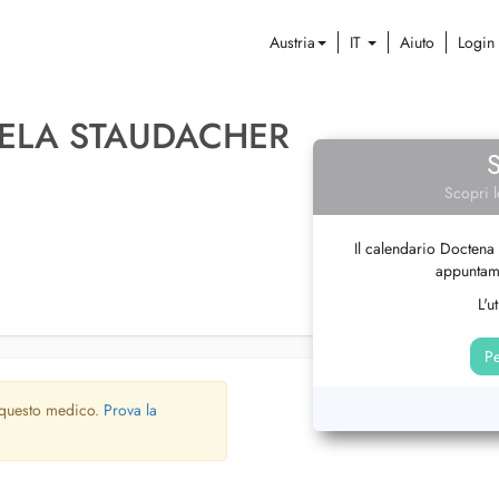
Austria
IT
Aiuto
Login
AELA STAUDACHER
Scopri l
Il calendario Doctena 
appuntame
L'u
Pe
 questo medico.
Prova la