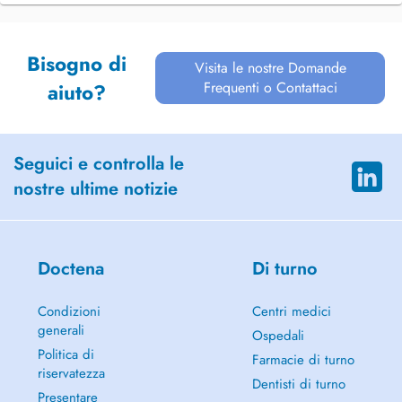
Bisogno di
Visita le nostre Domande
Frequenti o Contattaci
aiuto?
Seguici e controlla le
nostre ultime notizie
Doctena
Di turno
Condizioni
Centri medici
generali
Ospedali
Politica di
Farmacie di turno
riservatezza
Dentisti di turno
Presentare