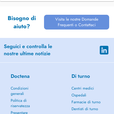
Bisogno di
Visita le nostre Domande
Frequenti o Contattaci
aiuto?
Seguici e controlla le
nostre ultime notizie
Doctena
Di turno
Condizioni
Centri medici
generali
Ospedali
Politica di
Farmacie di turno
riservatezza
Dentisti di turno
Presentare