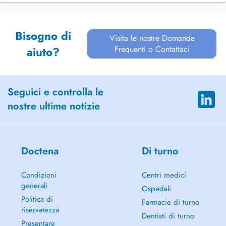
Bisogno di
Visita le nostre Domande
Frequenti o Contattaci
aiuto?
Seguici e controlla le
nostre ultime notizie
Doctena
Di turno
Condizioni
Centri medici
generali
Ospedali
Politica di
Farmacie di turno
riservatezza
Dentisti di turno
Presentare