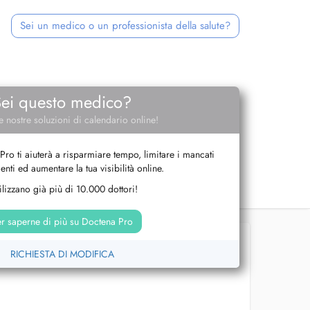
Sei un medico o un professionista della salute?
Sei questo medico?
e nostre soluzioni di calendario online!
Pro ti aiuterà a risparmiare tempo, limitare i mancati
nti ed aumentare la tua visibilità online.
tilizzano già più di 10.000 dottori!
r saperne di più su Doctena Pro
RICHIESTA DI MODIFICA