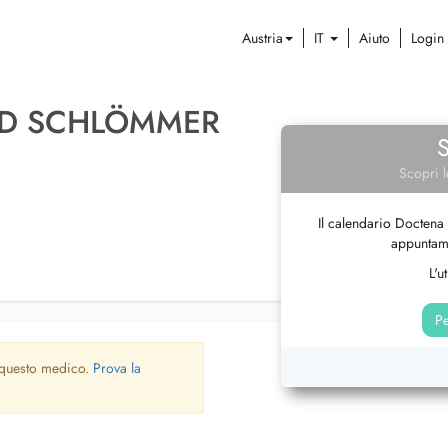
Austria
IT
Aiuto
Login
RD SCHLÖMMER
Scopri l
Il calendario Doctena 
appuntame
L'u
Pe
 questo medico.
Prova la