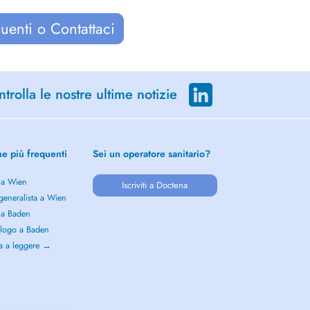
uenti o Contattaci
trolla le nostre ultime notizie
he più frequenti
Sei un operatore sanitario?
 a Wien
Iscriviti a Doctena
generalista a Wien
 a Baden
logo a Baden
a a leggere →