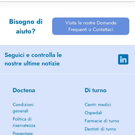
Bisogno di
Visita le nostre Domande
Frequenti o Contattaci
aiuto?
Seguici e controlla le
nostre ultime notizie
Doctena
Di turno
Condizioni
Centri medici
generali
Ospedali
Politica di
Farmacie di turno
riservatezza
Dentisti di turno
Presentare