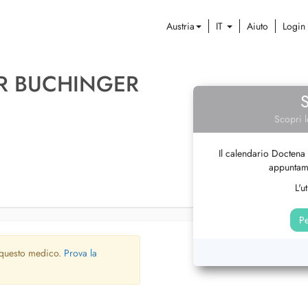
Austria
IT
Aiuto
Login
R BUCHINGER
Scopri l
Il calendario Doctena 
appuntame
L'u
Pe
 questo medico.
Prova la