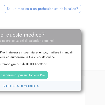
Sei un medico o un professionista della salute?
Sei questo medico?
e nostre soluzioni di calendario online!
Pro ti aiuterà a risparmiare tempo, limitare i mancati
nti ed aumentare la tua visibilità online.
tilizzano già più di 10.000 dottori!
r saperne di più su Doctena Pro
RICHIESTA DI MODIFICA