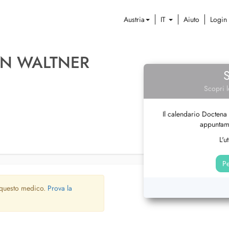
Austria
IT
Aiuto
Login
AN WALTNER
Scopri l
Il calendario Doctena 
appuntame
L'u
Pe
 questo medico.
Prova la