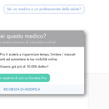
Sei un medico o un professionista della salute?
Sei questo medico?
e nostre soluzioni di calendario online!
Pro ti aiuterà a risparmiare tempo, limitare i mancati
nti ed aumentare la tua visibilità online.
tilizzano già più di 10.000 dottori!
r saperne di più su Doctena Pro
RICHIESTA DI MODIFICA