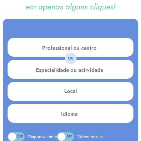
em apenas alguns cliques!
OU
Especialidade
ou
actividade
Local
Language:
Disponível hoje
Videoconsulta
ON
OFF
ON
OFF