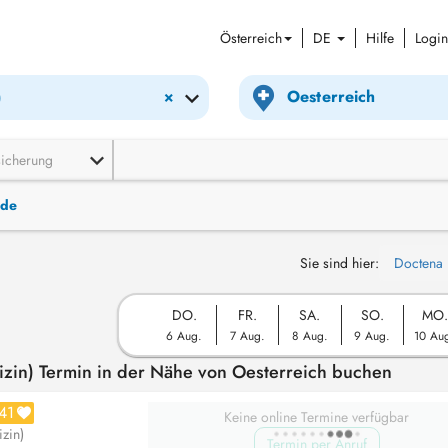
Österreich
DE
Hilfe
Login
×
)
sicherung
nde
Sie sind hier:
Doctena
DO.
FR.
SA.
SO.
MO.
6 Aug.
7 Aug.
8 Aug.
9 Aug.
10 Au
izin) Termin in der Nähe von Oesterreich buchen
41
Keine online Termine verfügbar
zin)
Termin per Anruf