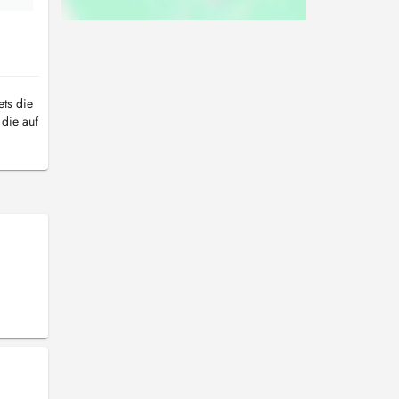
ets die
die auf