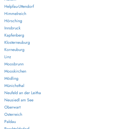
Helpfau-Uttendorf
Himmelreich
Hörsching
Innsbruck
Kapfenberg
Klosterneuburg
Korneuburg
Linz
Moosbrunn
Mooskirchen
Mödling
Münichsthal
Neufeld an der Leitha
Neusiedl am See
Oberwart
Osterreich
Paldau
Perchtoldsdorf