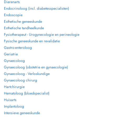
Dierenarts
Endocrinoloog (incl. diabetesspecialisten)
Endoscopie
Esthetische geneeskunde
Esthetische tandheelkunde
Fysiotherapeut - Urogynecologie en perineologie
Fysische geneeskunde en revalidatie
Gastro-enteroloog
Geriatrie
Gynaecoloog
Gynaecoloog (obstetrie en gynaecologie)
Gynaecoloog - Verloskundige
Gynaecoloog chirurg
Hartchirurgie
Hematoloog (bloedspecialist)
Huisarts
Implantoloog
Intensieve geneeskunde