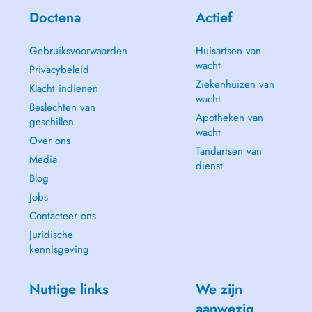
Doctena
Actief
Gebruiksvoorwaarden
Huisartsen van
wacht
Privacybeleid
Ziekenhuizen van
Klacht indienen
wacht
Beslechten van
Apotheken van
geschillen
wacht
Over ons
Tandartsen van
Media
dienst
Blog
Jobs
Contacteer ons
Juridische
kennisgeving
Nuttige links
We zijn
aanwezig