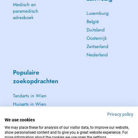
Medisch en
paramedisch
Luxemburg
adresboek
België
Duitsland
Oostenrijk
Zwitserland
Nederland
Populaire
zoekopdrachten
Tandarts in Wien
Huisarts in Wien
Tandarts in Baden
Privacy policy
Dermatoloog in Baden
We use cookies
We may place these for analysis of our visitor data, to improve our website,
Zie alle →
show personalised content and to give you a great website experience. For
more information about the cookies we use open the settings.