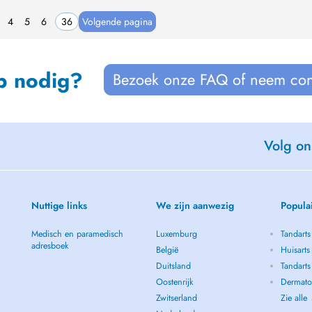
4
5
6
36
Volgende pagina
p nodig?
Bezoek onze FAQ of neem con
Volg on
Nuttige links
We zijn aanwezig
Popula
Medisch en paramedisch
Luxemburg
Tandarts
adresboek
België
Huisarts
Duitsland
Tandarts
Oostenrijk
Dermato
Zwitserland
Zie alle