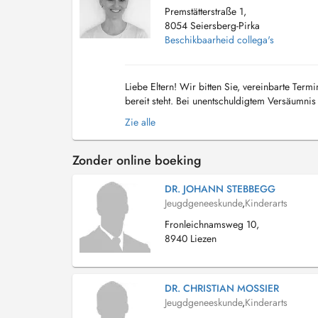
Premstätterstraße 1,
8054 Seiersberg-Pirka
Beschikbaarheid collega's
Liebe Eltern! Wir bitten Sie, vereinbarte Ter
bereit steht. Bei unentschuldigtem Versäumni
von 78 Euro in Rechnung zu stellen. Vielen Da
Zie alle
Zonder online boeking
DR. JOHANN STEBBEGG
Jeugdgeneeskunde
,
Kinderarts
Fronleichnamsweg 10,
8940 Liezen
DR. CHRISTIAN MOSSIER
Jeugdgeneeskunde
,
Kinderarts