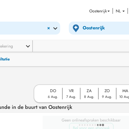
Oostenrijk
NL
×
zekering
ltatie
DO
VR
ZA
ZO
MA
6 Aug.
7 Aug.
8 Aug.
9 Aug.
10 Au
nde in de buurt van Oostenrijk
Geen onlineafspraken beschikbaar
Bel voor een afspraak