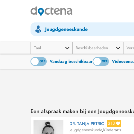
Jeugdgeneeskunde
Taal
Beschikbaarheden
Ver
Vandaag beschikbaar
Videoconsu
ON
OFF
ON
OFF
Een afspraak maken bij een Jeugdgeneesku
312
DR. TANJA PETRIC
Jeugdgeneeskunde
,
Kinderarts