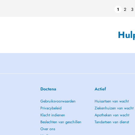
1
2
3
Hul
Doctena
Actief
Gebruiksvoorwaarden
Huisartsen van wacht
Privacybeleid
Ziekenhuizen van wacht
Klacht indienen
Apotheken van wacht
Beslechten van geschillen
Tandartsen van dienst
Over ons