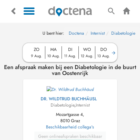
U bent hier:
Doctena
Internist
Diabetologie
ZO
MA
DI
WO
DO
9 Aug.
10 Aug.
11 Aug.
12 Aug.
13 Aug.
Een afspraak maken bij een Diabetologie in de buurt
van Oostenrijk
DR. WILDTRUD BUCHHÄUSL
Diabetologie
,
Internist
Mozartgasse 4,
8010 Graz
Beschikbaarheid collega's
Geen onlineafspraken beschikbaar