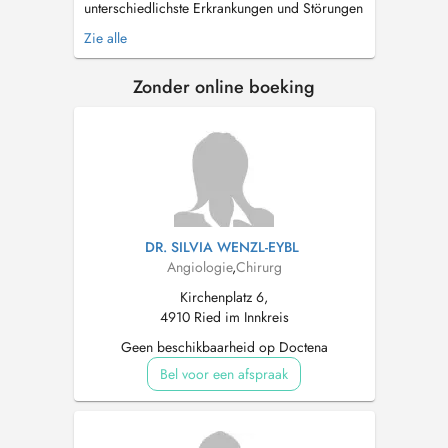
unterschiedlichste Erkrankungen und Störungen
von Haut und Haaren angefangen von Akne
Zie alle
oder auffälligen Muttermalen, Neurodermitis
oder Haarausfall bis hin zu Krampfaderleiden.
Zonder online boeking
Ebenso biete ich eine umfassende
Hautkrebsvorsorge oder nehme operative
Eingriffe vor. ...
DR. SILVIA WENZL-EYBL
Angiologie
,
Chirurg
Kirchenplatz 6,
4910 Ried im Innkreis
Geen beschikbaarheid op Doctena
Bel voor een afspraak