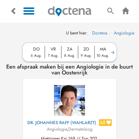
U bent hier:
Doctena
Angiologie
DO
VR
ZA
ZO
MA
6 Aug.
7 Aug.
8 Aug.
9 Aug.
10 Aug.
Een afspraak maken bij een Angiologie in de buurt
van Oostenrijk
68
DR. JOHANNES RAFF (WAHLARZT)
Angiologie
,
Dermatoloog
Hietzinger Kai 169 // Top 202,