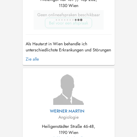
1130 Wien
Geen onlineafspraken beschikbaar
Bel voor een afspraak
Als Hautarzt in Wien behandle ich
unterschiedlichste Erkrankungen und Störungen
von Haut und Haaren – angefangen von Akne
Zie alle
oder auffälligen Muttermalen, Neurodermitis
oder Haarausfall bis hin zu Krampfaderleiden.
Ebenso biete ich eine umfassende
Hautkrebsvorsorge oder nehme operative
Eingriffe vor. ...
WERNER MARTIN
Angiologie
Heiligenstädter Straße 46-48,
1190 Wien