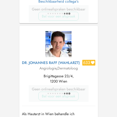
Beschikbaarheid collega's
Geen onlineafspraken beschikbaar
Bel voor een afspraak
633
DR. JOHANNES RAFF (WAHLARZT)
Angiologie
,
Dermatoloog
Brigittagasse 23/4,
1200 Wien
Geen onlineafspraken beschikbaar
Bel voor een afspraak
Als Hautarzt in Wien behandle ich