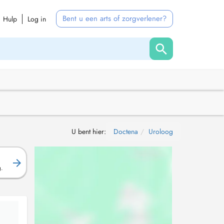
Bent u een arts of zorgverlener?
Hulp
Log in
U bent hier:
Doctena
Uroloog
g.