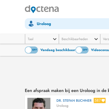
Uroloog
Taal
Beschikbaarheden
Ver
Vandaag beschikbaar
Videoconsu
ON
OFF
ON
OFF
Een afspraak maken bij een Uroloog in de 
587
DR. STEFAN BUCHNER
Uroloog