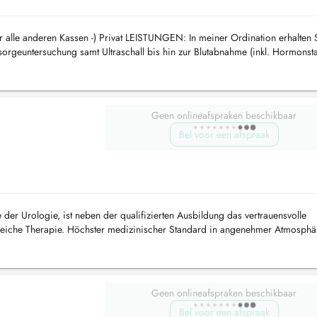
r alle anderen Kassen -) Privat LEISTUNGEN: In meiner Ordination erhalten 
orgeuntersuchung samt Ultraschall bis hin zur Blutabnahme (inkl. Hormonsta
Geen onlineafspraken beschikbaar
Bel voor een afspraak
 der Urologie, ist neben der qualifizierten Ausbildung das vertrauensvolle
lgreiche Therapie. Höchster medizinischer Standard in angenehmer Atmosphä
n. ...
Geen onlineafspraken beschikbaar
Bel voor een afspraak