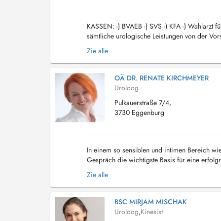
KASSEN: -) BVAEB -) SVS -) KFA -) Wahlarzt fü
sämtliche urologische Leistungen von der Vors
oder auch kleine operative Eingriffe. Wir...
Zie alle
OÄ DR. RENATE KIRCHMEYER
Uroloog
Pulkauerstraße 7/4,
3730 Eggenburg
In einem so sensiblen und intimen Bereich wie
Gespräch die wichtigste Basis für eine erfo
erwartet Sie in meiner barrierefreien Ordinatio
Zie alle
BSC MIRJAM MISCHAK
Uroloog
,
Kinesist