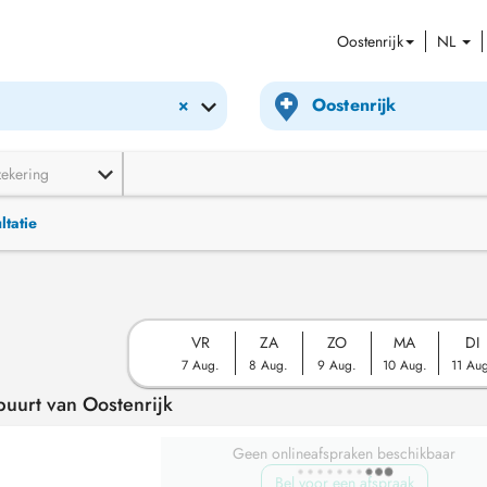
Oostenrijk
NL
×
zekering
ltatie
VR
ZA
ZO
MA
DI
7 Aug.
8 Aug.
9 Aug.
10 Aug.
11 Au
buurt van Oostenrijk
Geen onlineafspraken beschikbaar
Bel voor een afspraak