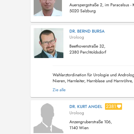
Auerspergstraße 2, im Paracelsus - 
5020 Salzburg
DR. BERND BURSA
Uroloog
Beethovenstraße 32,
2380 Perchtoldsdorf
Wahlarztordination für Urologie und Androlog
Nieren, Harnleiter, Harnblase und Harnröhre,
wichtige Voraussetzung für eine erfolgverspre
Zie alle
2381
DR. KURT ANGEL
Uroloog
Anzengruberstraße 106,
1140 Wien