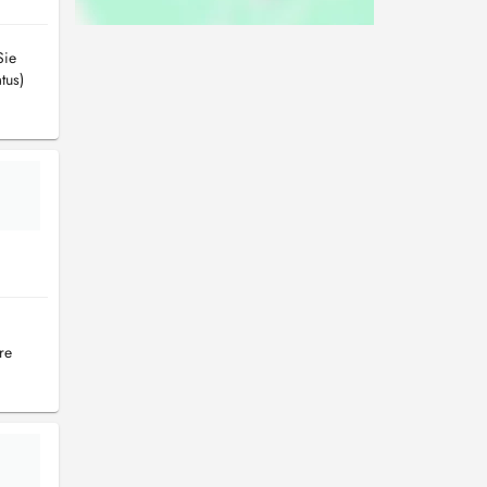
Sie
tus)
re