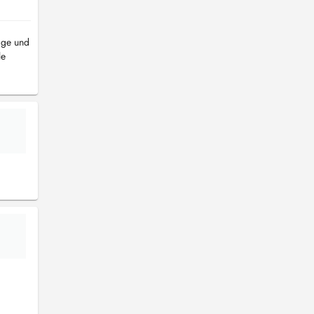
ige und
le