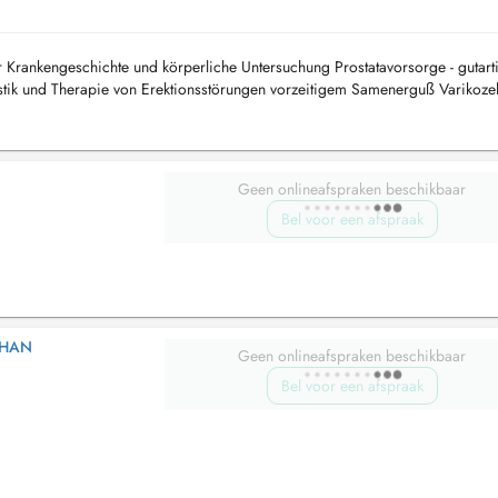
 Krankengeschichte und körperliche Untersuchung Prostatavorsorge - gutart
tik und Therapie von Erektionsstörungen vorzeitigem Samenerguß Varikoze
Geen onlineafspraken beschikbaar
Bel voor een afspraak
PHAN
Geen onlineafspraken beschikbaar
Bel voor een afspraak