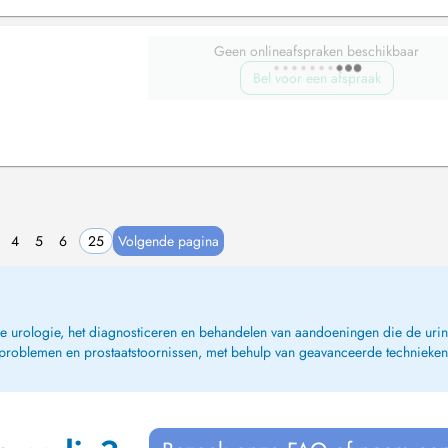
Geen onlineafspraken beschikbaar
Bel voor een afspraak
4
5
6
25
Volgende pagina
de urologie, het diagnosticeren en behandelen van aandoeningen die de uri
asproblemen en prostaatstoornissen, met behulp van geavanceerde technieken