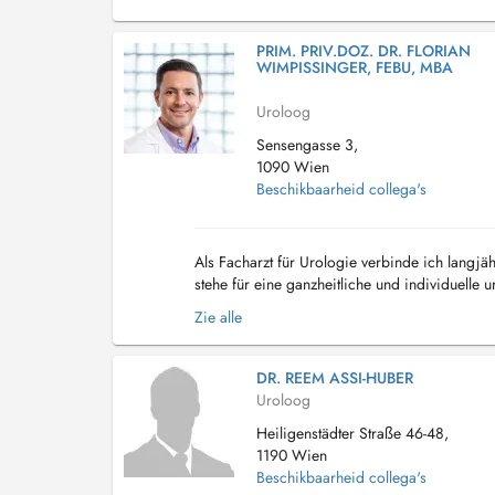
PRIM. PRIV.DOZ. DR. FLORIAN
WIMPISSINGER, FEBU, MBA
Uroloog
Sensengasse 3,
1090 Wien
Beschikbaarheid collega's
Als Facharzt für Urologie verbinde ich langjä
stehe für eine ganzheitliche und individuelle
Verantwortung, die man auch für einen naheste
Zie alle
DR. REEM ASSI-HUBER
Uroloog
Heiligenstädter Straße 46-48,
1190 Wien
Beschikbaarheid collega's