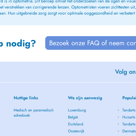
rd is in optometrie. Dit beroep omvat het onderzoeken van de ogen en visue
 verstrekken van corrigerende lenzen. Optometristen voeren zichttesten u
 aan. Hun uitgebreide zorg zorgt voor optimale ooggezondheid en verbetert d
p nodig?
Bezoek onze FAQ of neem con
Volg on
Nuttige links
We zijn aanwezig
Popula
Medisch en paramedisch
Luxemburg
Tandarts
adresboek
België
Huisarts
Duitsland
Tandarts
Oostenrijk
Dermato