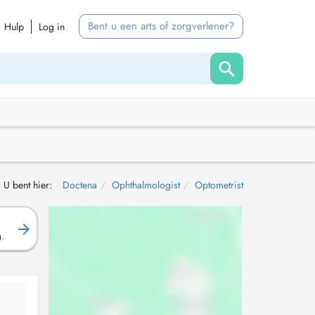
Bent u een arts of zorgverlener?
Hulp
Log in
U bent hier:
Doctena
Ophthalmologist
Optometrist
g.