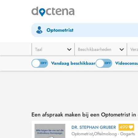
Optometrist
Taal
Beschikbaarheden
Ver
Vandaag beschikbaar
Videoconsu
ON
OFF
ON
OFF
Een afspraak maken bij een Optometrist in 
499
DR. STEPHAN GRUBER
Optometrist
,
Oftalmoloog - Oogarts