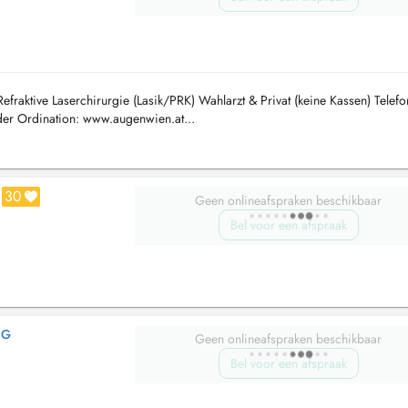
fraktive Laserchirurgie (Lasik/PRK) Wahlarzt & Privat (keine Kassen) Telefo
er Ordination: www.augenwien.at...
30
Geen onlineafspraken beschikbaar
Bel voor een afspraak
IG
Geen onlineafspraken beschikbaar
Bel voor een afspraak