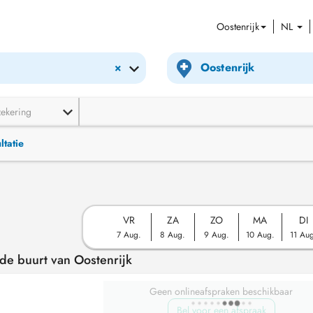
Oostenrijk
NL
×
zekering
ltatie
VR
ZA
ZO
MA
DI
7 Aug.
8 Aug.
9 Aug.
10 Aug.
11 Au
de buurt van Oostenrijk
Geen onlineafspraken beschikbaar
Bel voor een afspraak