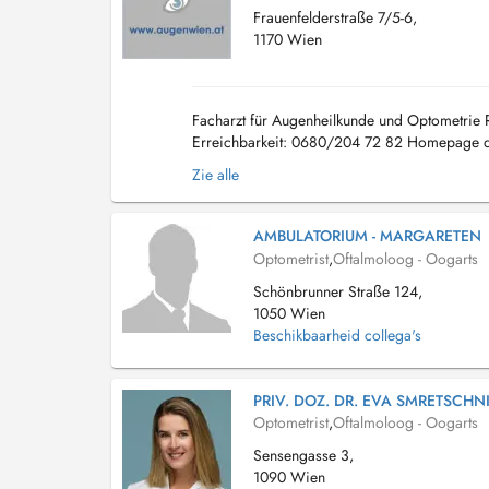
Frauenfelderstraße 7/5-6,
1170 Wien
Facharzt für Augenheilkunde und Optometrie Re
Erreichbarkeit: 0680/204 72 82 Homepage d
Zie alle
AMBULATORIUM - MARGARETEN
Optometrist
,
Oftalmoloog - Oogarts
Schönbrunner Straße 124,
1050 Wien
Beschikbaarheid collega's
PRIV. DOZ. DR. EVA SMRETSCHN
Optometrist
,
Oftalmoloog - Oogarts
Sensengasse 3,
1090 Wien