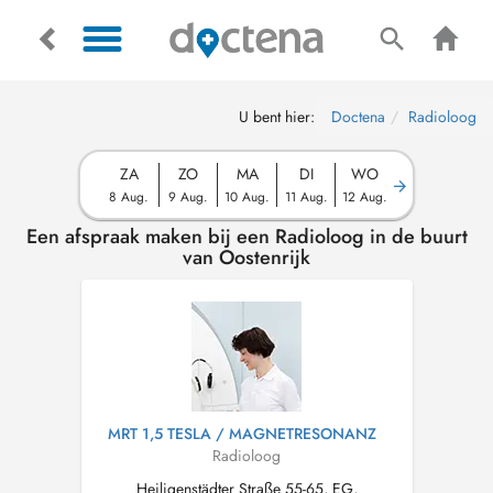
U bent hier:
Doctena
Radioloog
ZA
ZO
MA
DI
WO
8 Aug.
9 Aug.
10 Aug.
11 Aug.
12 Aug.
Een afspraak maken bij een Radioloog in de buurt
van Oostenrijk
MRT 1,5 TESLA / MAGNETRESONANZ
Radioloog
Heiligenstädter Straße 55-65, EG,