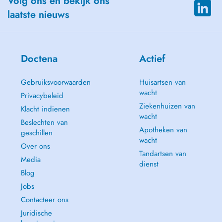
Volg ons en bekijk ons
laatste nieuws
Doctena
Actief
Gebruiksvoorwaarden
Huisartsen van
wacht
Privacybeleid
Ziekenhuizen van
Klacht indienen
wacht
Beslechten van
Apotheken van
geschillen
wacht
Over ons
Tandartsen van
Media
dienst
Blog
Jobs
Contacteer ons
Juridische