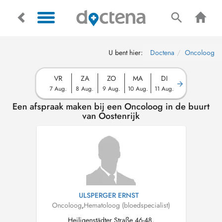
U bent hier:
Doctena
Oncoloog
VR
ZA
ZO
MA
DI
7 Aug.
8 Aug.
9 Aug.
10 Aug.
11 Aug.
Een afspraak maken bij een Oncoloog in de buurt
van Oostenrijk
ULSPERGER ERNST
Oncoloog
,
Hematoloog (bloedspecialist)
Heiligenstädter Straße 46-48,