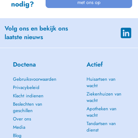
met ons op
nodig?
Volg ons en bekijk ons
laatste nieuws
Doctena
Actief
Gebruiksvoorwaarden
Huisartsen van
wacht
Privacybeleid
Ziekenhuizen van
Klacht indienen
wacht
Beslechten van
Apotheken van
geschillen
wacht
Over ons
Tandartsen van
Media
dienst
Blog