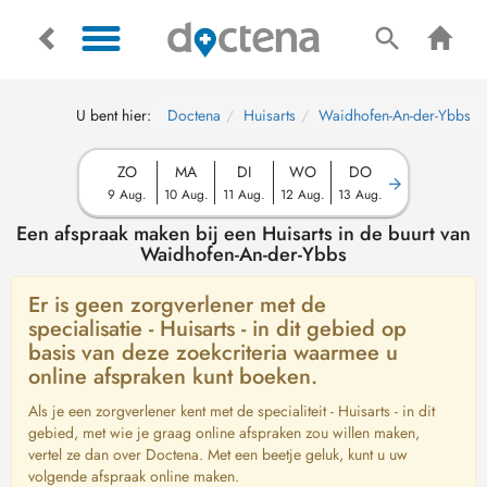
U bent hier:
Doctena
Huisarts
Waidhofen-An-der-Ybbs
ZO
MA
DI
WO
DO
9 Aug.
10 Aug.
11 Aug.
12 Aug.
13 Aug.
Een afspraak maken bij een Huisarts in de buurt van
Waidhofen-An-der-Ybbs
Er is geen zorgverlener met de
specialisatie - Huisarts - in dit gebied op
basis van deze zoekcriteria waarmee u
online afspraken kunt boeken.
Als je een zorgverlener kent met de specialiteit - Huisarts - in dit
gebied, met wie je graag online afspraken zou willen maken,
vertel ze dan over Doctena. Met een beetje geluk, kunt u uw
volgende afspraak online maken.