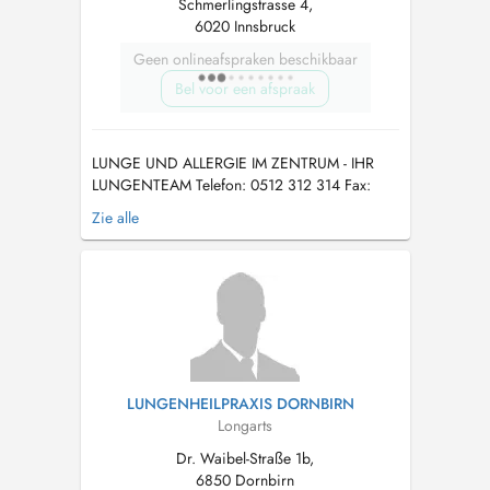
Schmerlingstrasse 4,
6020 Innsbruck
Geen onlineafspraken beschikbaar
Bel voor een afspraak
LUNGE UND ALLERGIE IM ZENTRUM - IHR
LUNGENTEAM Telefon: 0512 312 314 Fax:
0512 312 314 316 Mail:
praxis@lungenteam.at
Zie alle
Wo Sie uns jetzt neu finden: LUNGE UND
ALLERGIE IM ZENTRUM - SMS4
Schmerlingstrasse 4 6020 Innsbruck Österreich
Es ist mir wichtig, dass für unser Gespräch...
LUNGENHEILPRAXIS DORNBIRN
Longarts
Dr. Waibel-Straße 1b,
6850 Dornbirn