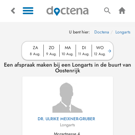
U bent hier:
Doctena
Longarts
ZA
ZO
MA
DI
WO
8 Aug.
9 Aug.
10 Aug.
11 Aug.
12 Aug.
Een afspraak maken bij een Longarts in de buurt van
Oostenrijk
DR. ULRIKE MEIXNER-GRUBER
Longarts
Mozartgasse 4,