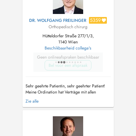
5359
DR. WOLFGANG FREILINGER
Orthopedisch chirurg
Hütteldorfer Straße 277/1/3,
1140 Wien
Beschikbaarheid collega's
Geen onlineafspraken beschikbaar
Bel voor een afspraak
Sehr geehrte Patientin, sehr geehrter Patient!
Meine Ordination hat Verträge mit allen
gesetzlichen Krankenkassen. Ich werde
Zie alle
fallweise von Kollegen vertreten. Falls Sie mich
als Privatpatient konsultieren möchten, wählen
Sie bitte die Versicherung Privatversicherung
und die Terminart PRIVAT-TE...