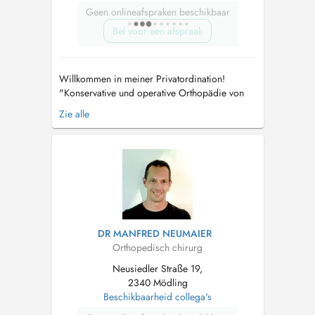
Geen onlineafspraken beschikbaar
Bel voor een afspraak
Willkommen in meiner Privatordination!
"Konservative und operative Orthopädie von
heute, wissenschaftlich fundiert, kompetent
Zie alle
durch Ausbildung an Europäischen
Spitzenkliniken in persönlicher angenehmer
Atmosphäre das erwartet Sie in meiner
modernen barrierefreinen Ordination in Bad
Fischau. ...
DR MANFRED NEUMAIER
Orthopedisch chirurg
Neusiedler Straße 19,
2340 Mödling
Beschikbaarheid collega's