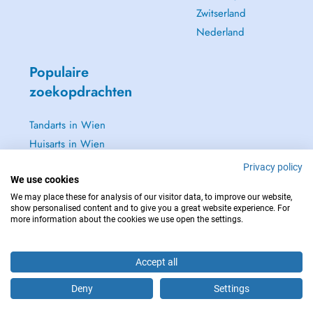
Zwitserland
Nederland
Populaire
zoekopdrachten
Tandarts in Wien
Huisarts in Wien
Tandarts in Baden
Privacy policy
We use cookies
Dermatoloog in Baden
We may place these for analysis of our visitor data, to improve our website,
Zie alle →
show personalised content and to give you a great website experience. For
more information about the cookies we use open the settings.
Accept all
NEEM IN GEVAL VAN NOOD CONTACT OP MET : 112
Deny
Settings
Copyright © 2026 - DOCTENA Doctena Austria GmbH, Wien