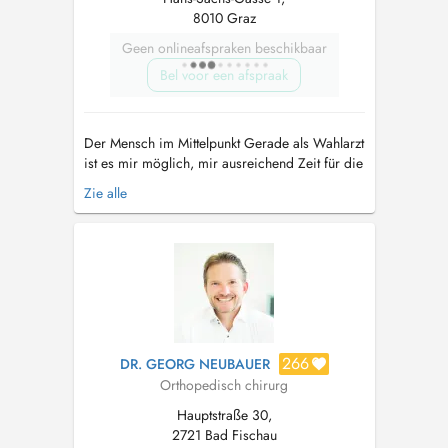
8010 Graz
Geen onlineafspraken beschikbaar
Bel voor een afspraak
Der Mensch im Mittelpunkt Gerade als Wahlarzt
ist es mir möglich, mir ausreichend Zeit für die
Anliegen meiner Patienten zu nehmen, um eine
Zie alle
ausführliche Diagnostik durchzuführen und eine
zielgerichtete Therapie einleiten zu können. Die
Vertrauensbasis zwischen Patienten und Arzt ist
mir besonders ...
266
DR. GEORG NEUBAUER
Orthopedisch chirurg
Hauptstraße 30,
2721 Bad Fischau