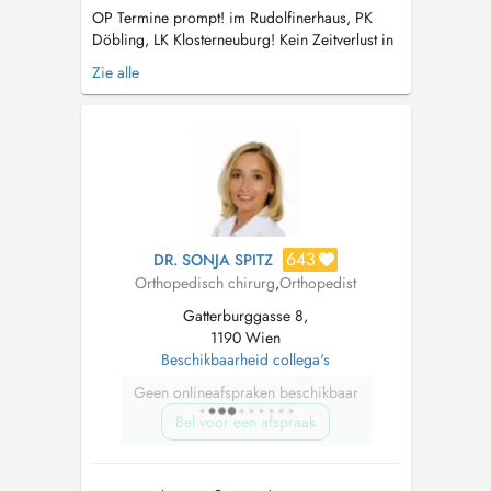
OP Termine prompt! im Rudolfinerhaus, PK
Döbling, LK Klosterneuburg! Kein Zeitverlust in
überfüllten Wartezimmern Es ist mir ein
Zie alle
Anliegen, für meine Patienten stets modernste
Technik, neueste Methoden und hochwertigste
Implantate einzusetzen. Knie/ Arthroskopie,
Kniegelenksersatz, Men...
643
DR. SONJA SPITZ
Orthopedisch chirurg
,
Orthopedist
Gatterburggasse 8,
1190 Wien
Beschikbaarheid collega's
Geen onlineafspraken beschikbaar
Bel voor een afspraak