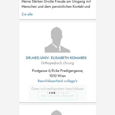
Meine Stärken Große Freude am Umgang mit
Menschen und dem persönlichen Kontakt und
Gespräch. Hohes Einfühlungsvermögen und
Zie alle
fachliche Kompetenz. Langjährige Erfahrung in
orthopädischer Diagnostik und Therapie.
Gemeinsam mit meinem Mann decken wir ein
großes Spektrum der Orthopädie und
Unfallchi...
DR.MED.UNIV. ELISABETH KOMAREK
Orthopedisch chirurg
Postgasse 6/Ecke Predigergasse,
1010 Wien
Beschikbaarheid collega's
Geen onlineafspraken beschikbaar
Bel voor een afspraak