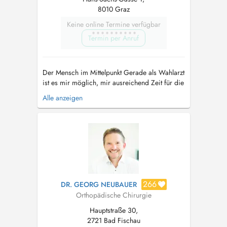
8010 Graz
Keine online Termine verfügbar
Termin per Anruf
Der Mensch im Mittelpunkt Gerade als Wahlarzt
ist es mir möglich, mir ausreichend Zeit für die
Anliegen meiner Patienten zu nehmen, um eine
Alle anzeigen
ausführliche Diagnostik durchzuführen und eine
zielgerichtete Therapie einleiten zu können. Die
Vertrauensbasis zwischen Patienten und Arzt ist
mir besonders ...
266
DR. GEORG NEUBAUER
Orthopädische Chirurgie
Hauptstraße 30,
2721 Bad Fischau