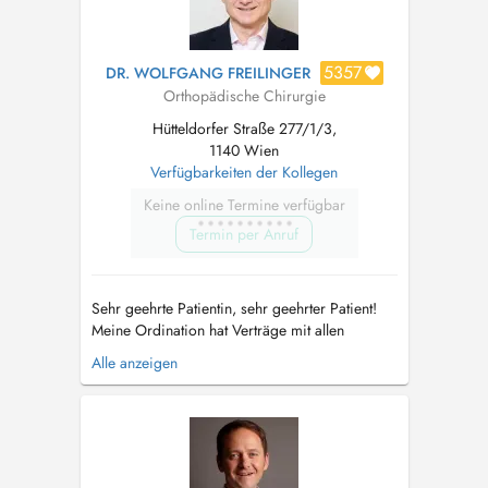
5357
DR. WOLFGANG FREILINGER
Orthopädische Chirurgie
Hütteldorfer Straße 277/1/3,
1140 Wien
Verfügbarkeiten der Kollegen
Keine online Termine verfügbar
Termin per Anruf
Sehr geehrte Patientin, sehr geehrter Patient!
Meine Ordination hat Verträge mit allen
gesetzlichen Krankenkassen. Ich werde
Alle anzeigen
fallweise von Kollegen vertreten. Falls Sie mich
als Privatpatient konsultieren möchten, wählen
Sie bitte die Versicherung Privatversicherung
und die Terminart PRIVAT-TE...