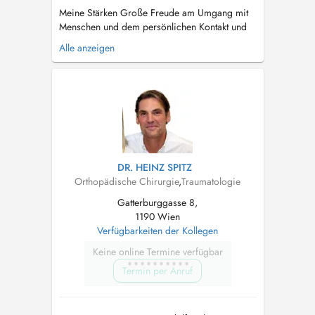
Meine Stärken Große Freude am Umgang mit
Menschen und dem persönlichen Kontakt und
Gespräch. Hohes Einfühlungsvermögen und
Alle anzeigen
fachliche Kompetenz. Langjährige Erfahrung in
orthopädischer Diagnostik und Therapie.
Gemeinsam mit meinem Mann decken wir ein
großes Spektrum der Orthopädie und
Unfallchi...
DR. HEINZ SPITZ
Orthopädische Chirurgie
,
Traumatologie
Gatterburggasse 8,
1190 Wien
Verfügbarkeiten der Kollegen
Keine online Termine verfügbar
Termin per Anruf