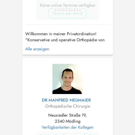
Keine online Termine verfügbar
Termin per Anruf
Willkommen in meiner Privatordination!
"Konservative und operative Orthopädie von
heute, wissenschaftlich fundiert, kompetent
Alle anzeigen
durch Ausbildung an Europäischen
Spitzenkliniken in persönlicher angenehmer
Atmosphäre das erwartet Sie in meiner
modernen barrierefreinen Ordination in Bad
Fischau. ...
DR MANFRED NEUMAIER
Orthopädische Chirurgie
Neusiedler Straße 19,
2340 Mödling
Verfügbarkeiten der Kollegen