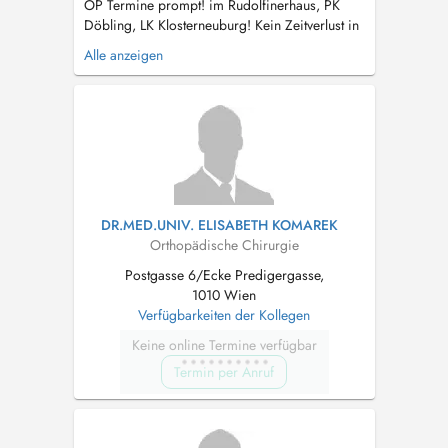
OP Termine prompt! im Rudolfinerhaus, PK
Döbling, LK Klosterneuburg! Kein Zeitverlust in
überfüllten Wartezimmern Es ist mir ein
Alle anzeigen
Anliegen, für meine Patienten stets modernste
Technik, neueste Methoden und hochwertigste
Implantate einzusetzen. Knie/ Arthroskopie,
Kniegelenksersatz, Men...
DR.MED.UNIV. ELISABETH KOMAREK
Orthopädische Chirurgie
Postgasse 6/Ecke Predigergasse,
1010 Wien
Verfügbarkeiten der Kollegen
Keine online Termine verfügbar
Termin per Anruf