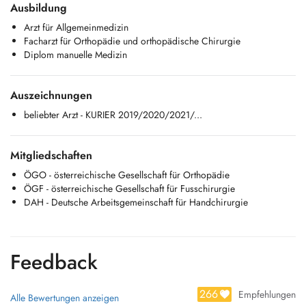
Als Orthopäde in nunmehr 3. Generation habe ich als Spezialist für
Ausbildung
Operationen an Hüfte, Knie und Schulter mein Wissen und Können an
Arzt für Allgemeinmedizin
führenden orthopädischen Kliniken Europas u.a. Uniklinik Balgrist in
Facharzt für Orthopädie und orthopädische Chirurgie
Zürich in der Schweiz perfektioniert und erweitert.
Diplom manuelle Medizin
Konservative Schmerztherapie sowie manualtherapeutische
chiropraktische Behandlungen und physikalische Therapien inklusive
Auszeichnungen
Stosswellen- und Eigenbluttherapie (PRP) ist ein Schwerpunkt in meiner
Privatordination orthos.
beliebter Arzt - KURIER 2019/2020/2021/...
Weiters leite ich die Kassen-Gruppenpraxis Orthopädie Neunkirchen
in Niederösterreich, wo ich auch meinen Kassenpatienten mit meiner
Mitgliedschaften
Expertise zur verfügung stehe.
ÖGO - österreichische Gesellschaft für Orthopädie
ÖGF - österreichische Gesellschaft für Fusschirurgie
DAH - Deutsche Arbeitsgemeinschaft für Handchirurgie
Feedback
266
Empfehlungen
Alle Bewertungen anzeigen