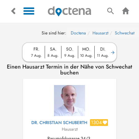
Sie sind hier:
Doctena
Hausarzt
Schwechat
FR.
SA.
SO.
MO.
DI.
7 Aug.
8 Aug.
9 Aug.
10 Aug.
11 Aug.
Einen Hausarzt Termin in der Nähe von Schwechat
buchen
1304
DR. CHRISTIAN SCHUBERTH
Hausarzt
Rasumofskygasse 34/3,