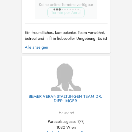
Keine online Termine verfügbar
Termin per Anruf
Ein freundliches, kompetentes Team verwöhnt,
betreut und hilft in liebevoller Umgebung. Es ist
uns ein Anliegen, dass Sie sich als Patient
Alle anzeigen
wohlfühlen und gut aufgehoben sind. Wir
machen unsere Arbeit mit Freude und
Begeisterung. Wir helfen Ihnen in dieser
Atmosphäre die wahren, ursprünglichen
Ursach...
BEMER VERANSTALTUNGEN TEAM DR.
DIEPLINGER
Hausarzt
Paracelsusgasse 7/7,
1030 Wien