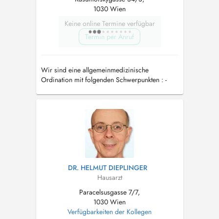
1030 Wien
Keine online Termine verfügbar
Termin per Anruf
Wir sind eine allgemeinmedizinische
Ordination mit folgenden Schwerpunkten : -
Diagnostik und Therapie von Eisenmangel -
Darmgesundheit (FX Mayr Medizin) -
Präventivmedizin
DR. HELMUT DIEPLINGER
Hausarzt
Paracelsusgasse 7/7,
1030 Wien
Verfügbarkeiten der Kollegen