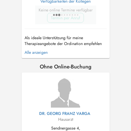
Verfügbarkeiten der Kollegen
Keine online Termine verfügbar
Termin per Anruf
Als ideale Unterstützung für meine
Therapieangebote der Ordination empfehlen
wir zur besseren Entgiftung, zur besseren
Alle anzeigen
Ausbalancierung und Tiefenentspannung
unsere therapieunterstützenden Massagen. Ich
Ohne Online-Buchung
lege sehr viel Wert darauf dass Sie die
Möglichkeit haben, so richtig loslassen zu
können um den A...
DR. GEORG FRANZ VARGA
Hausarzt
Sendnergasse 4,