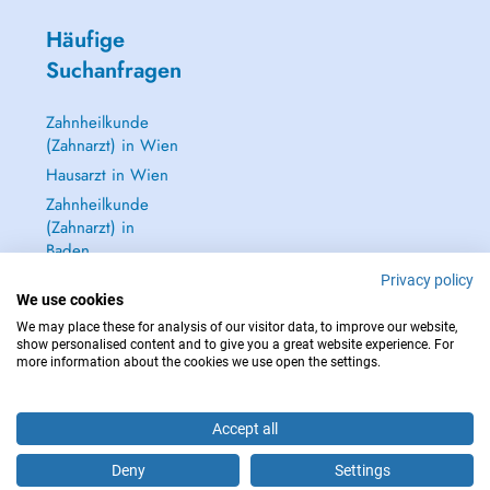
Häufige
Suchanfragen
Zahnheilkunde
(Zahnarzt) in Wien
Hausarzt in Wien
Zahnheilkunde
(Zahnarzt) in
Baden
Dermatologie
Privacy policy
We use cookies
(Hautarzt) in Baden
We may place these for analysis of our visitor data, to improve our website,
Alle anzeigen →
show personalised content and to give you a great website experience. For
more information about the cookies we use open the settings.
Accept all
IM NOTFALL WENDEN SIE SICH AN : 112
Deny
Settings
Copyright © 2026 - DOCTENA Doctena Austria GmbH, Wien