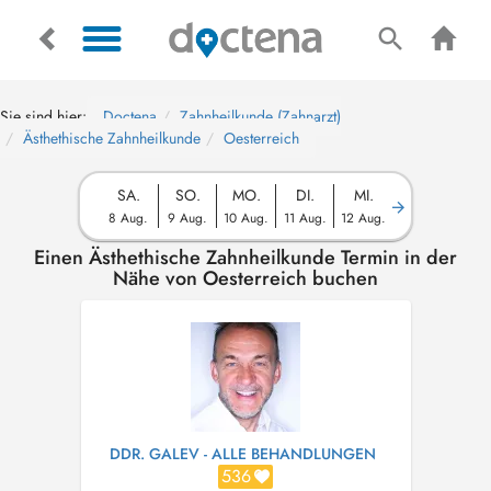
Sie sind hier:
Doctena
Zahnheilkunde (Zahnarzt)
Ästhethische Zahnheilkunde
Oesterreich
SA.
SO.
MO.
DI.
MI.
8 Aug.
9 Aug.
10 Aug.
11 Aug.
12 Aug.
Einen Ästhethische Zahnheilkunde Termin in der
Nähe von Oesterreich buchen
DDR. GALEV - ALLE BEHANDLUNGEN
536