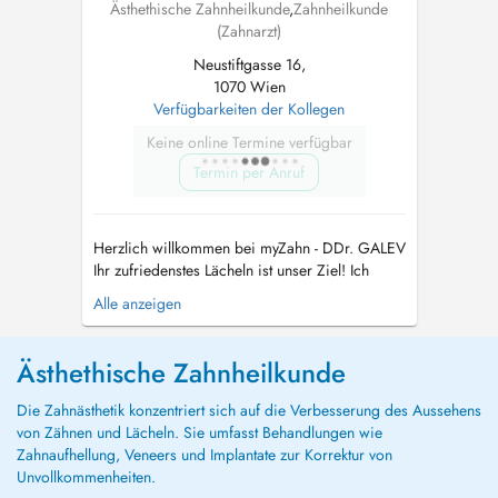
Ästhethische Zahnheilkunde
,
Zahnheilkunde
(Zahnarzt)
Neustiftgasse 16,
1070 Wien
Verfügbarkeiten der Kollegen
Keine online Termine verfügbar
Termin per Anruf
Herzlich willkommen bei myZahn - DDr. GALEV
Ihr zufriedenstes Lächeln ist unser Ziel! Ich
berate und behandle seit 20 Jahren Patienten in
Alle anzeigen
allen zahnärztlichen und kieferchirurgischen
Angelegenheiten. Einfühlsam gehen wir auf Ihre
individuellen Wünsche, Ängste und Bedürfnisse
Ästhethische Zahnheilkunde
ein und erstell...
Die Zahnästhetik konzentriert sich auf die Verbesserung des Aussehens
von Zähnen und Lächeln. Sie umfasst Behandlungen wie
Zahnaufhellung, Veneers und Implantate zur Korrektur von
Unvollkommenheiten.