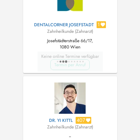
1
DENTALCORNER JOSEFSTADT
Zahnheilkunde (Zahnarzt)
Josefstädterstraße 66/17,
1080 Wien
Keine online Termine verfügbar
Termin per Anruf
407
DR. YI KITTL
Zahnheilkunde (Zahnarzt)
--