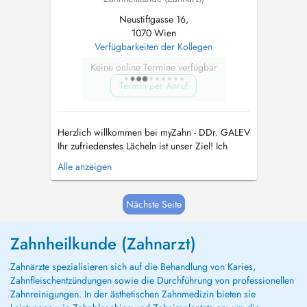
Neustiftgasse 16,
1070 Wien
Verfügbarkeiten der Kollegen
Keine online Termine verfügbar
Termin per Anruf
Herzlich willkommen bei myZahn - DDr. GALEV
Ihr zufriedenstes Lächeln ist unser Ziel! Ich
berate und behandle seit 20 Jahren Patienten in
Alle anzeigen
allen zahnärztlichen und kieferchirurgischen
Angelegenheiten. Einfühlsam gehen wir auf Ihre
individuellen Wünsche, Ängste und Bedürfnisse
Nächste Seite
ein und erstell...
Zahnheilkunde (Zahnarzt)
Zahnärzte spezialisieren sich auf die Behandlung von Karies,
Zahnfleischentzündungen sowie die Durchführung von professionellen
Zahnreinigungen. In der ästhetischen Zahnmedizin bieten sie