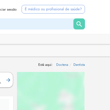
É médico ou profissional de saúde?
iciar sessão
Está aqui:
Doctena
Dentista
.
o.