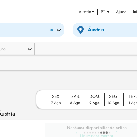
Áustria
PT
Ajuda
In
×
uro
SEX.
SÁB.
DOM.
SEG.
TER
7 Ago.
8 Ago.
9 Ago.
10 Ago.
11 Ag
ustria
Nenhuma disponibilidade online
Ligue para marcar