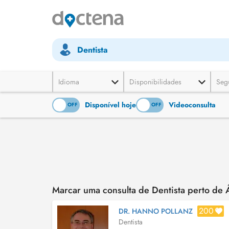
Dentista
Idioma
Disponibilidades
Seg
Disponível hoje
Videoconsulta
ON
OFF
ON
OFF
Marcar uma consulta de Dentista perto de Á
200
DR. HANNO POLLANZ
Dentista