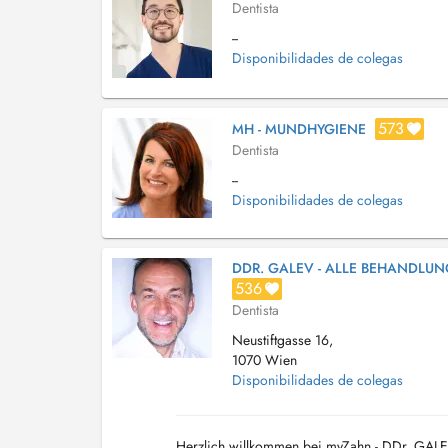
Dentista
--
Disponibilidades de colegas
573
MH - MUNDHYGIENE
Dentista
--
Disponibilidades de colegas
DDR. GALEV - ALLE BEHANDLU
536
Dentista
Neustiftgasse 16,
1070 Wien
Disponibilidades de colegas
Herzlich willkommen bei myZahn - DDr. GALEV I