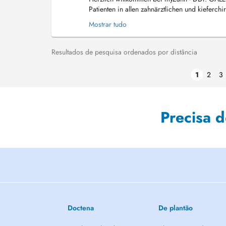
Patienten in allen zahnärztlichen und kieferc
Ängste und Bedürfnisse ein und erstell...
Mostrar tudo
Resultados de pesquisa ordenados por distância
1
2
3
Precisa 
Doctena
De plantão