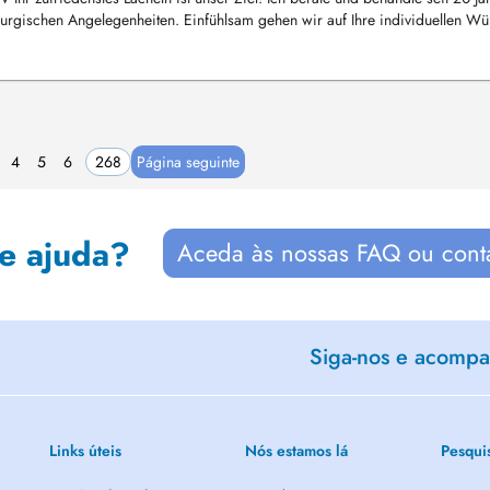
hirurgischen Angelegenheiten. Einfühlsam gehen wir auf Ihre individuellen W
4
5
6
268
Página seguinte
de ajuda?
Aceda às nossas FAQ ou cont
Siga-nos e acompan
Links úteis
Nós estamos lá
Pesqui