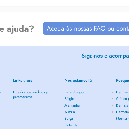
de ajuda?
Aceda às nossas FAQ ou cont
Siga-nos e acompan
Links úteis
Nós estamos lá
Pesqui
o
Diretório de médicos y
Luxemburgo
Dentist
paramédicos
Bélgica
Clínico
Alemanha
Dentist
Áustria
Dermato
Suíça
Mostrar
Holanda