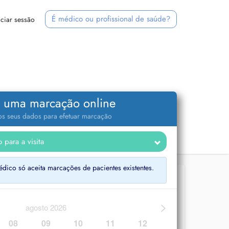
É médico ou profissional de saúde?
iciar sessão
 uma marcação online
 os seus dados para efetuar marcação
ico só aceita marcações de pacientes existentes.
>
agosto 2026
08
09
10
11
12