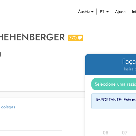
Áustria
PT
Ajuda
In
 HEHENBERGER
770
Faça
Insira
IMPORTANTE: Este méd
 colegas
06
07