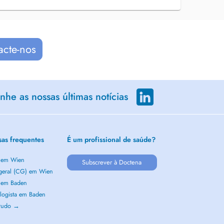
acte-nos
he as nossas últimas notícias
sas frequentes
É um profissional de saúde?
a em Wien
Subscrever à Doctena
 geral (CG) em Wien
a em Baden
logista em Baden
 tudo →