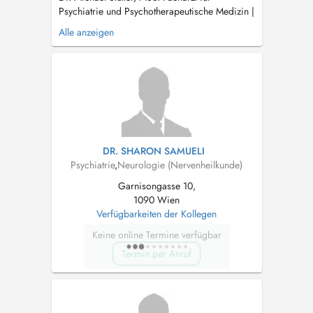
Psychiatrie und Psychotherapeutische Medizin |
Psychotherapeut (humanistische
Alle anzeigen
Psychotherapie) Expertise: Angststörungen,
Depressionen & funktionelle
Körperbeschwerden In meinen Ordinationen in
Wien und Mödling biete ich fachärztliche
Behandlung mit ein...
DR. SHARON SAMUELI
Psychiatrie
,
Neurologie (Nervenheilkunde)
Garnisongasse 10,
1090 Wien
Verfügbarkeiten der Kollegen
Keine online Termine verfügbar
Termin per Anruf