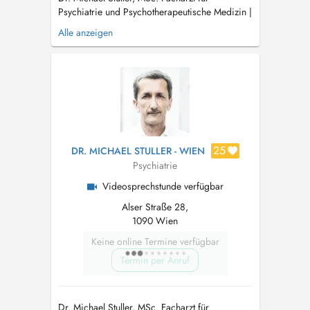
Psychiatrie und Psychotherapeutische Medizin |
Psychotherapeut (humanistische
Alle anzeigen
Psychotherapie) Expertise: Angststörungen,
Depressionen & funktionelle
Körperbeschwerden In meinen Ordinationen in
Wien und Mödling biete ich fachärztliche
Behandlung mit ein...
25
DR. MICHAEL STULLER - WIEN
Psychiatrie
Videosprechstunde verfügbar
Alser Straße 28,
1090 Wien
Keine online Termine verfügbar
Termin per Anruf
Dr. Michael Stuller, MSc. Facharzt für