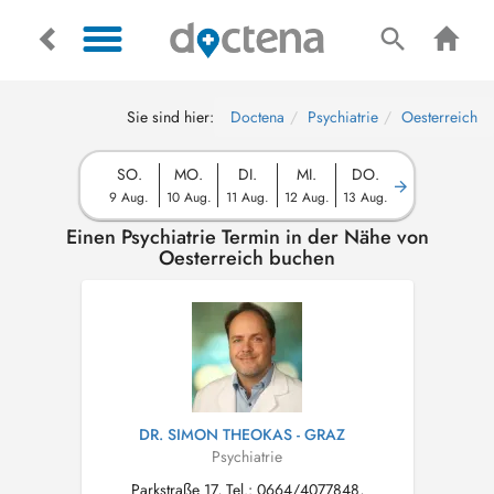
Sie sind hier:
Doctena
Psychiatrie
Oesterreich
SO.
MO.
DI.
MI.
DO.
9 Aug.
10 Aug.
11 Aug.
12 Aug.
13 Aug.
Einen Psychiatrie Termin in der Nähe von
Oesterreich buchen
DR. SIMON THEOKAS - GRAZ
Psychiatrie
Parkstraße 17, Tel.: 0664/4077848,