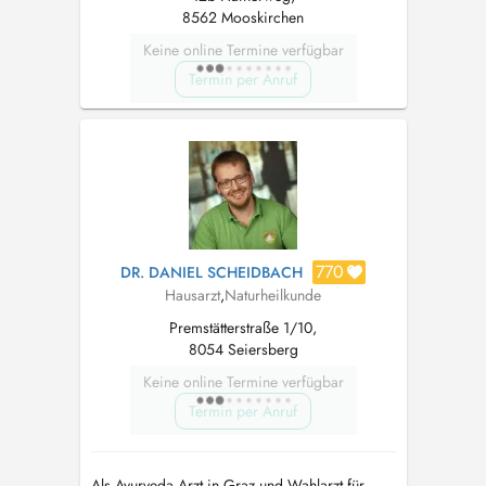
8562 Mooskirchen
Keine online Termine verfügbar
Termin per Anruf
770
DR. DANIEL SCHEIDBACH
Hausarzt
,
Naturheilkunde
Premstätterstraße 1/10,
8054 Seiersberg
Keine online Termine verfügbar
Termin per Anruf
Als Ayurveda Arzt in Graz und Wahlarzt für