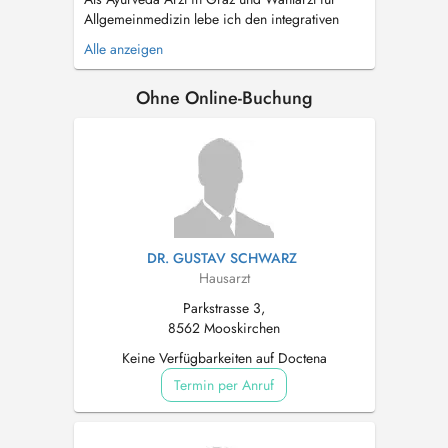
Allgemeinmedizin lebe ich den integrativen
Ansatz der Naturheilkunde aus Indien. Der
Alle anzeigen
Ayurveda dient zur Krankheitsprophylaxe und
Stärkung, die Wissenschaft vom Leben hat aber
Ohne Online-Buchung
auch Jahrtausende an Erfahrung zu Ernährung
und ganzheitlicher Therapie bei chroni...
DR. GUSTAV SCHWARZ
Hausarzt
Parkstrasse 3,
8562 Mooskirchen
Keine Verfügbarkeiten auf Doctena
Termin per Anruf