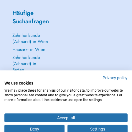
Häufige
Suchanfragen
Zahnheilkunde
(Zahnarzt) in Wien
Hausarzt in Wien
Zahnheilkunde
(Zahnarzt) in
Baden
Dermatologie
Privacy policy
We use cookies
(Hautarzt) in Baden
We may place these for analysis of our visitor data, to improve our website,
Alle anzeigen →
show personalised content and to give you a great website experience. For
more information about the cookies we use open the settings.
Accept all
IM NOTFALL WENDEN SIE SICH AN : 112
Deny
Settings
Copyright © 2026 - DOCTENA Doctena Austria GmbH, Wien