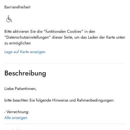
Barrierefreiheit
Bitte aktivieren Sie die "funktionalen Cookies" in den
"Datenschutzeinstellungen" dieser Seite, um das Laden der Karte unten
zu ermöglichen
Lage auf Karte anzeigen
Beschreibung
Liebe Patientinnen,
bitte beachten Sie folgende Hinweise und Rahmenbedingungen:
- Verrechnung:
Wir sind Vertragspartner aller Kassen (ÖGK, SVS, BVAEB, KFA).
Alle anzeigen
Leistungen außerhalb des Kassenkatalogs werden als Privatleistungen
direkt in der Ordination verrechnet.