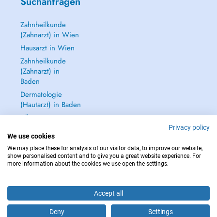
Suchanfragen
Zahnheilkunde
(Zahnarzt) in Wien
Hausarzt in Wien
Zahnheilkunde
(Zahnarzt) in
Baden
Dermatologie
(Hautarzt) in Baden
Alle anzeigen →
Privacy policy
We use cookies
We may place these for analysis of our visitor data, to improve our website,
show personalised content and to give you a great website experience. For
more information about the cookies we use open the settings.
IM NOTFALL WENDEN SIE SICH AN : 112
Copyright © 2026 - DOCTENA Doctena Austria GmbH, Wien
Accept all
Deny
Settings
Buchen Sie einen Termin