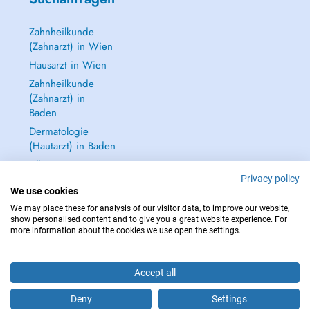
Zahnheilkunde
(Zahnarzt) in Wien
Hausarzt in Wien
Zahnheilkunde
(Zahnarzt) in
Baden
Dermatologie
(Hautarzt) in Baden
Alle anzeigen →
Privacy policy
We use cookies
We may place these for analysis of our visitor data, to improve our website,
show personalised content and to give you a great website experience. For
more information about the cookies we use open the settings.
IM NOTFALL WENDEN SIE SICH AN : 112
Copyright © 2026 - DOCTENA Doctena Austria GmbH, Wien
Accept all
Deny
Settings
Buchen Sie einen Termin