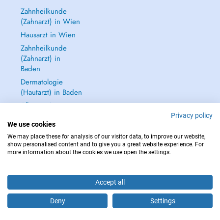
Zahnheilkunde
(Zahnarzt) in Wien
Hausarzt in Wien
Zahnheilkunde
(Zahnarzt) in
Baden
Dermatologie
(Hautarzt) in Baden
Alle anzeigen →
Privacy policy
We use cookies
We may place these for analysis of our visitor data, to improve our website,
show personalised content and to give you a great website experience. For
more information about the cookies we use open the settings.
IM NOTFALL WENDEN SIE SICH AN : 112
Copyright © 2026 - DOCTENA Doctena Austria GmbH, Wien
Accept all
Deny
Settings
Buchen Sie einen Termin