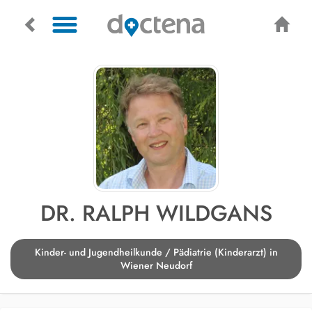
DR. RALPH WILDGANS
Kinder- und Jugendheilkunde / Pädiatrie (Kinderarzt) in
Wiener Neudorf